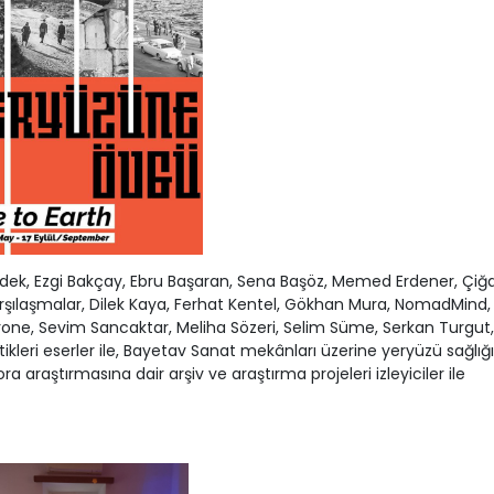
Aydek, Ezgi Bakçay, Ebru Başaran, Sena Başöz, Memed Erdener, Çi
Karşılaşmalar, Dilek Kaya, Ferhat Kentel, Gökhan Mura, NomadMind,
one, Sevim Sancaktar, Meliha Sözeri, Selim Süme, Serkan Turgut
ikleri eserler ile, Bayetav Sanat mekânları üzerine yeryüzü sağlığı
ra araştırmasına dair arşiv ve araştırma projeleri izleyiciler ile