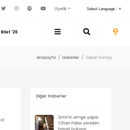
Üyelik
Select Language
▼
Bilet '26
Anasayfa
Haberler
Haber Detayı
Diğer Haberler
İzmir’in simge yapısı
nat
Cihan Palas yeniden
hayat buluyor