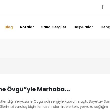
Blog
Rotalar
Sanal Sergiler
Başvurular
Genç 
ne Övgü”yle Merhaba...
lendiği Yeryüzüne Övgü adlı sergiyle kapılarını açtı. Bayetav Sa
hâllerimizi varoluş biçimleri üzerinden irdelerken, yeryüzü sağlığını