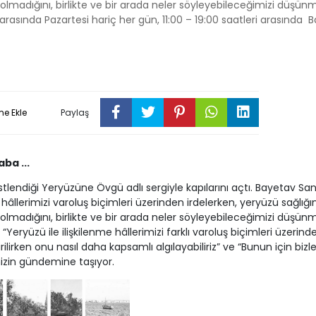
 olmadığını, birlikte ve bir arada neler söyleyebileceğimizi düşü
i arasında Pazartesi hariç her gün, 11:00 – 19:00 saatleri arasında 
me Ekle
Paylaş
ba ...
lendiği Yeryüzüne Övgü adlı sergiyle kapılarını açtı. Bayetav Sa
 hâllerimizi varoluş biçimleri üzerinden irdelerken, yeryüzü sağlığın
 olmadığını, birlikte ve bir arada neler söyleyebileceğimizi düşü
“Yeryüzü ile ilişkilenme hâllerimizi farklı varoluş biçimleri üzerind
rilirken onu nasıl daha kapsamlı algılayabiliriz” ve “Bunun için bizl
mizin gündemine taşıyor.