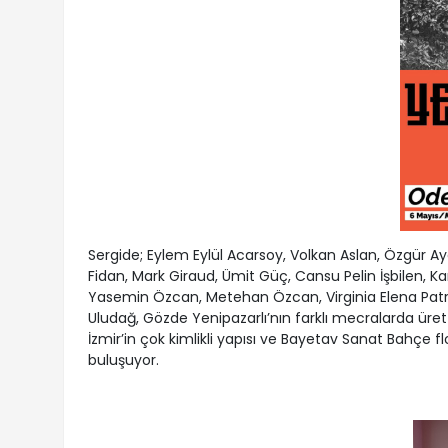
Sergide; Eylem Eylül Acarsoy, Volkan Aslan, Özgür 
Fidan, Mark Giraud, Ümit Güç, Cansu Pelin İşbilen, 
Yasemin Özcan, Metehan Özcan, Virginia Elena Patr
Uludağ, Gözde Yenipazarlı’nın farklı mecralarda ürett
İzmir’in çok kimlikli yapısı ve Bayetav Sanat Bahçe flo
buluşuyor.