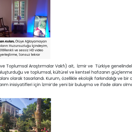
an Aslan,
Ölüye Ağlayamayan
nların Huzursuzluğu İçindeyim
,
018Renkli ve sessiz HD video
yerleştirme,
S
onsuz tekrar
ve Toplumsal Araştırmalar Vakfı) ait, İzmir ve Türkiye genelinde
e buluşturduğu ve toplumsal, kültürel ve kentsel hafızanın güçlenm
ı olarak tasarlandı. Kurum, özellikle ekolojik farkındalığı ve bir
ım inisiyatifleri için İzmir’de yeni bir buluşma ve ifade alanı olm