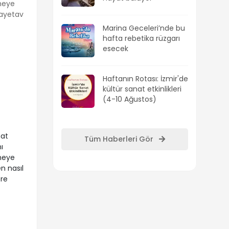
nmeye
Bayetav
Marina Geceleri’nde bu
hafta rebetika rüzgarı
esecek
Haftanın Rotası: İzmir'de
kültür sanat etkinlikleri
(4-10 Ağustos)
nat
Tüm Haberleri Gör
ı
nmeye
en nasıl
ere