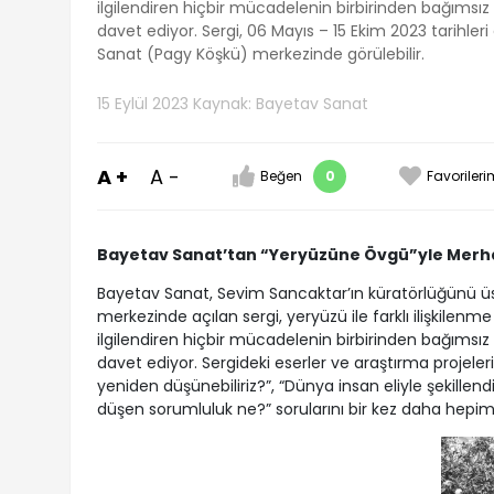
ilgilendiren hiçbir mücadelenin birbirinden bağımsız
davet ediyor. Sergi, 06 Mayıs – 15 Ekim 2023 tarihler
Sanat (Pagy Köşkü) merkezinde görülebilir.
15 Eylül 2023
Kaynak: Bayetav Sanat
A +
A -
Beğen
0
Favorileri
Bayetav Sanat’tan “Yeryüzüne Övgü”yle Merha
Bayetav Sanat, Sevim Sancaktar’ın küratörlüğünü üst
merkezinde açılan sergi, yeryüzü ile farklı ilişkilenme
ilgilendiren hiçbir mücadelenin birbirinden bağımsız
davet ediyor. Sergideki eserler ve araştırma projeleri 
yeniden düşünebiliriz?”, “Dünya insan eliyle şekillendi
düşen sorumluluk ne?” sorularını bir kez daha hepi