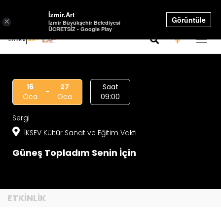
Select Language
▼
İzmir.Art
Görüntüle
×
İzmir Büyükşehir Belediyesi
ÜCRETSİZ - Google Play
16
27
Saat
-
Oca
Oca
09:00
Sergi
İKSEV Kültür Sanat ve Eğitim Vakfı
Güneş Topladım Senin İçin
ETKİNLİK