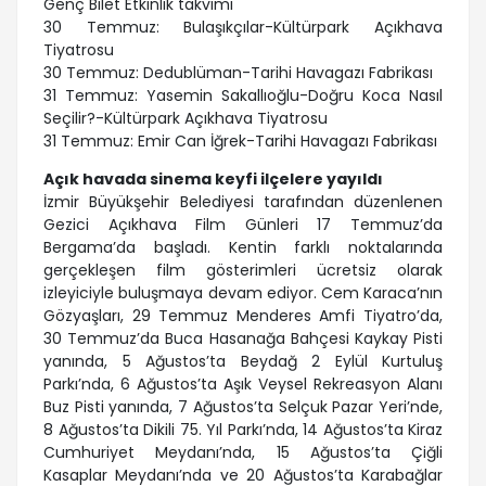
Genç Bilet Etkinlik takvimi
30 Temmuz: Bulaşıkçılar-Kültürpark Açıkhava
Tiyatrosu
30 Temmuz: Dedublüman-Tarihi Havagazı Fabrikası
31 Temmuz: Yasemin Sakallıoğlu-Doğru Koca Nasıl
Seçilir?-Kültürpark Açıkhava Tiyatrosu
31 Temmuz: Emir Can İğrek-Tarihi Havagazı Fabrikası
Açık havada sinema keyfi ilçelere yayıldı
İzmir Büyükşehir Belediyesi tarafından düzenlenen
Gezici Açıkhava Film Günleri 17 Temmuz’da
Bergama’da başladı. Kentin farklı noktalarında
gerçekleşen film gösterimleri ücretsiz olarak
izleyiciyle buluşmaya devam ediyor.
Cem Karaca’nın
Gözyaşları, 29 Temmuz Menderes Amfi Tiyatro’da,
30 Temmuz’da Buca Hasanağa Bahçesi Kaykay Pisti
yanında, 5 Ağustos’ta Beydağ 2 Eylül Kurtuluş
Parkı’nda, 6 Ağustos’ta Aşık Veysel Rekreasyon Alanı
Buz Pisti yanında, 7 Ağustos’ta Selçuk Pazar Yeri’nde,
8 Ağustos’ta Dikili 75. Yıl Parkı’nda, 14 Ağustos’ta Kiraz
Cumhuriyet Meydanı’nda, 15 Ağustos’ta Çiğli
Kasaplar Meydanı’nda ve 20 Ağustos’ta Karabağlar