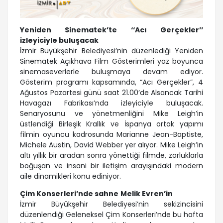
Yeniden Sinematek’te ‘‘Acı Gerçekler’’
izleyiciyle buluşacak
İzmir Büyükşehir Belediyesi’nin düzenlediği Yeniden
Sinematek Açıkhava Film Gösterimleri yaz boyunca
sinemaseverlerle buluşmaya devam ediyor.
Gösterim programı kapsamında, “Acı Gerçekler”, 4
Ağustos Pazartesi günü saat 21.00’de Alsancak Tarihi
Havagazı Fabrikası’nda izleyiciyle buluşacak.
Senaryosunu ve yönetmenliğini Mike Leigh’in
üstlendiği Birleşik Krallık ve İspanya ortak yapımı
filmin oyuncu kadrosunda Marianne Jean-Baptiste,
Michele Austin, David Webber yer alıyor. Mike Leigh’in
altı yıllık bir aradan sonra yönettiği filmde, zorluklarla
boğuşan ve insani bir iletişim arayışındaki modern
aile dinamikleri konu ediniyor.
Çim Konserleri’nde sahne
Melik Evren’in
İzmir Büyükşehir Belediyesi’nin sekizincisini
düzenlendiği Geleneksel Çim Konserleri’nde bu hafta