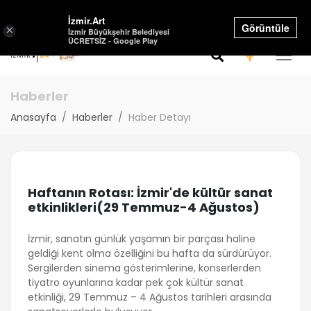
Select Language
▼
İzmir.Art
Görüntüle
×
İzmir Büyükşehir Belediyesi
ÜCRETSİZ - Google Play
Haberler
Anasayfa
Haberler
Haber Detayı
Haftanın Rotası: İzmir'de kültür sanat
etkinlikleri(29 Temmuz-4 Ağustos)
İzmir, sanatın günlük yaşamın bir parçası haline
geldiği kent olma özelliğini bu hafta da sürdürüyor.
Sergilerden sinema gösterimlerine, konserlerden
tiyatro oyunlarına kadar pek çok kültür sanat
etkinliği, 29 Temmuz – 4 Ağustos tarihleri arasında