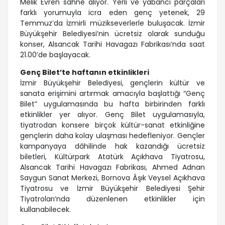
Melik Evren sahne alıyor. Yerli ve yabancı parçaları
farklı yorumuyla icra eden genç yetenek, 29
Temmuz’da İzmirli müzikseverlerle buluşacak. İzmir
Büyükşehir Belediyesi’nin ücretsiz olarak sunduğu
konser, Alsancak Tarihi Havagazı Fabrikası’nda saat
21.00’de başlayacak.
Genç Bilet’te haftanın etkinlikleri
İzmir Büyükşehir Belediyesi, gençlerin kültür ve
sanata erişimini artırmak amacıyla başlattığı “Genç
Bilet” uygulamasında bu hafta birbirinden farklı
etkinlikler yer alıyor. Genç Bilet uygulamasıyla,
tiyatrodan konsere birçok kültür-sanat etkinliğine
gençlerin daha kolay ulaşması hedefleniyor. Gençler
kampanyaya dâhilinde hak kazandığı ücretsiz
biletleri, Kültürpark Atatürk Açıkhava Tiyatrosu,
Alsancak Tarihi Havagazı Fabrikası, Ahmed Adnan
Saygun Sanat Merkezi, Bornova Âşık Veysel Açıkhava
Tiyatrosu ve İzmir Büyükşehir Belediyesi Şehir
Tiyatroları’nda düzenlenen etkinlikler için
kullanabilecek.