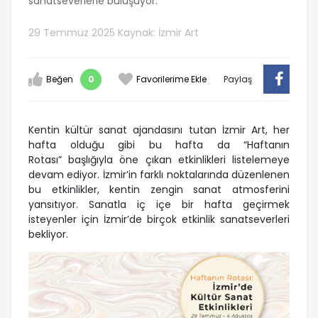
sanatseverlerle buluşuyor.
29 Temmuz 2025
Kaynak: İzmir Art
Beğen
0
Favorilerime Ekle
Paylaş
Kentin kültür sanat ajandasını tutan İzmir Art, her
hafta olduğu gibi bu hafta da “Haftanın
Rotası” başlığıyla öne çıkan etkinlikleri listelemeye
devam ediyor. İzmir’in farklı noktalarında düzenlenen
bu etkinlikler, kentin zengin sanat atmosferini
yansıtıyor. Sanatla iç içe bir hafta geçirmek
isteyenler için İzmir’de birçok etkinlik sanatseverleri
bekliyor.