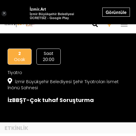
Select Language
▼
İzmir.Art
Görüntüle
×
İzmir Büyükşehir Belediyesi
ÜCRETSİZ - Google Play
2
Saat
Ocak
20:00
Tiyatro
İzmir Büyükşehir Belediyesi Şehir Tiyatroları İsmet
İnönü Sahnesi
İzBBŞT-Çok tuhaf Soruşturma
ETKİNLİK