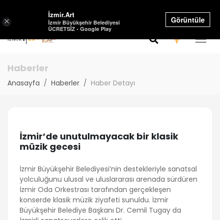
Select Language
▼
İzmir.Art
Görüntüle
×
İzmir Büyükşehir Belediyesi
ÜCRETSİZ - Google Play
Haberler
Anasayfa
Haberler
Haber Detayı
İzmir’de unutulmayacak bir klasik
müzik gecesi
İzmir Büyükşehir Belediyesi’nin destekleriyle sanatsal
yolculuğunu ulusal ve uluslararası arenada sürdüren
İzmir Oda Orkestrası tarafından gerçekleşen
konserde klasik müzik ziyafeti sunuldu. İzmir
Büyükşehir Belediye Başkanı Dr. Cemil Tugay da