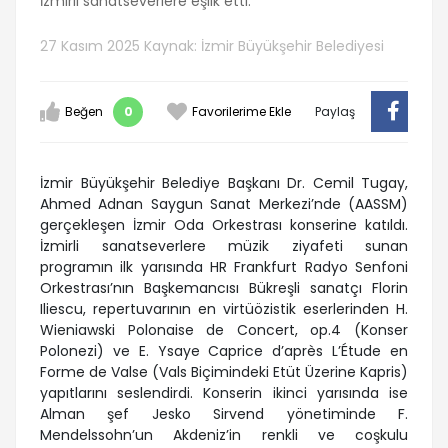
İzmirli sanatseverlere eşlik etti.
27 Kasım 2025
Kaynak: İzmir Büyükşehir Belediyesi
Beğen
0
Favorilerime Ekle
Paylaş
İzmir Büyükşehir Belediye Başkanı Dr. Cemil Tugay,
Ahmed Adnan Saygun Sanat Merkezi’nde (AASSM)
gerçekleşen İzmir Oda Orkestrası konserine katıldı.
İzmirli sanatseverlere müzik ziyafeti sunan
programın ilk yarısında HR Frankfurt Radyo Senfoni
Orkestrası’nın Başkemancısı Bükreşli sanatçı Florin
Iliescu, repertuvarının en virtüözistik eserlerinden H.
Wieniawski Polonaise de Concert, op.4 (Konser
Polonezi) ve E. Ysaye Caprice d’après L’Étude en
Forme de Valse (Vals Biçimindeki Etüt Üzerine Kapris)
yapıtlarını seslendirdi. Konserin ikinci yarısında ise
Alman şef Jesko Sirvend yönetiminde F.
Mendelssohn’un Akdeniz’in renkli ve coşkulu