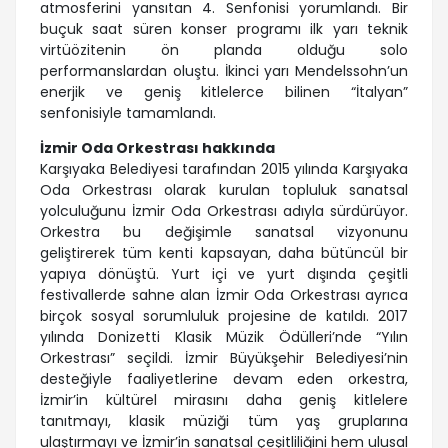
atmosferini yansıtan 4. Senfonisi yorumlandı. Bir
buçuk saat süren konser programı ilk yarı teknik
virtüözitenin ön planda olduğu solo
performanslardan oluştu. İkinci yarı Mendelssohn’un
enerjik ve geniş kitlelerce bilinen “İtalyan”
senfonisiyle tamamlandı.
İzmir Oda Orkestrası hakkında
Karşıyaka Belediyesi tarafından 2015 yılında Karşıyaka
Oda Orkestrası olarak kurulan topluluk sanatsal
yolculuğunu İzmir Oda Orkestrası adıyla sürdürüyor.
Orkestra bu değişimle sanatsal vizyonunu
geliştirerek tüm kenti kapsayan, daha bütüncül bir
yapıya dönüştü. Yurt içi ve yurt dışında çeşitli
festivallerde sahne alan İzmir Oda Orkestrası ayrıca
birçok sosyal sorumluluk projesine de katıldı. 2017
yılında Donizetti Klasik Müzik Ödülleri’nde “Yılın
Orkestrası” seçildi. İzmir Büyükşehir Belediyesi’nin
desteğiyle faaliyetlerine devam eden orkestra,
İzmir’in kültürel mirasını daha geniş kitlelere
tanıtmayı, klasik müziği tüm yaş gruplarına
ulaştırmayı ve İzmir’in sanatsal çeşitliliğini hem ulusal