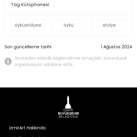
Tag Kütüphanesi
öyküatölyesi
öykü
atölye
Son güncelleme tarihi
1 Ağustos 2024
Gösterilen etkinlik bilgilendirme amaçlıdır. Sorumluluk
organizasyon sahibine aittir.
İzmirArt Hakkında