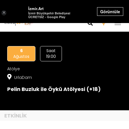
Select Language
▼
İzmir.Art
Görüntüle
×
İzmir Büyükşehir Belediyesi
ÜCRETSİZ - Google Play
6
Saat
Ağustos
19:00
Atölye
UrlaDam
Pelin Buzluk ile Öykü Atölyesi (+18)
ETKİNLİK