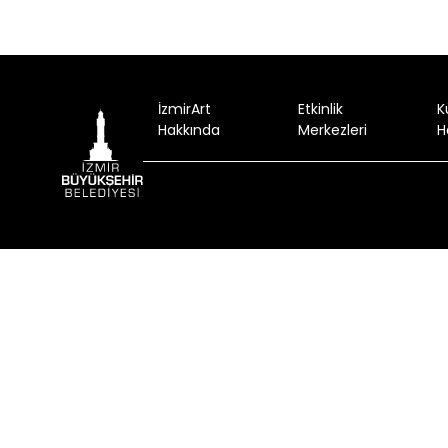
İzmirArt
Etkinlik
K
Hakkında
Merkezleri
H