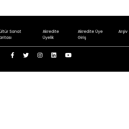
ültür Sanat
Akredite
Akredite Üye
Arşiv
aritası
Üyelik
Giriş