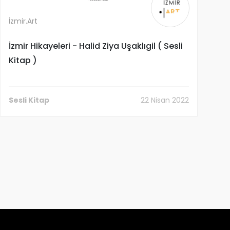
İzmir.Art
İzmir Hikayeleri - Halid Ziya Uşaklıgil ( Sesli
Kitap )
İzmir.Art
Yazar
Sesli Kitap
22 Nisan 2022
22 Nisan 2022
Sesli Kitap