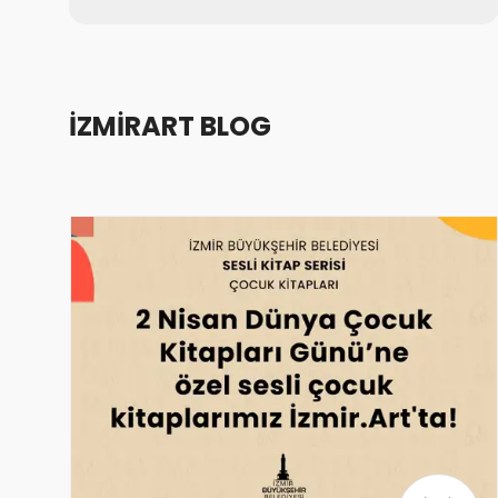
İZMİRART BLOG
1
1