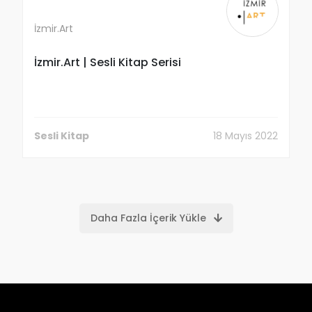
İzmir.Art
İzmir.Art | Sesli Kitap Serisi
İzmir.Art
Yazar
Sesli Kitap
18 Mayıs 2022
18 Mayıs 2022
Sesli Kitap
Daha Fazla İçerik Yükle