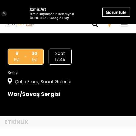
Select Language
▼
İzmir.Art
Görüntüle
×
İzmir Büyükşehir Belediyesi
ÜCRETSİZ - Google Play
6
30
Saat
-
Eyl
Eyl
17:45
Sergi
Çetin Emeç Sanat Galerisi
War/Savaş Sergisi
ETKİNLİK