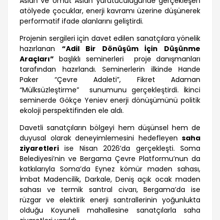
Aslan ve Umut Aslan yürütücülüğünde gerçekleşen
atölyede çocuklar, enerji kavramı üzerine düşünerek
performatif ifade alanlarını geliştirdi.
Projenin sergileri için davet edilen sanatçılara yönelik
hazırlanan
“Adil Bir Dönüşüm İçin Düşünme
Araçları”
başlıklı seminerleri proje danışmanları
tarafından hazırlandı. Seminerlerin ilkinde Hande
Paker “Çevre Adaleti”, Fikret Adaman
“Mülksüzleştirme” sunumunu gerçekleştirdi. İkinci
seminerde Gökçe Yeniev enerji dönüşümünü politik
ekoloji perspektifinden ele aldı.
Davetli sanatçıların bölgeyi hem düşünsel hem de
duyusal olarak deneyimlemesini hedefleyen
saha
ziyaretleri
ise Nisan 2026’da gerçekleşti. Soma
Belediyesi’nin ve Bergama Çevre Platformu’nun da
katkılarıyla Soma’da Eynez kömür maden sahası,
İmbat Madencilik, Darkale, Deniş açık ocak maden
sahası ve termik santral civarı, Bergama’da ise
rüzgar ve elektirik enerji santrallerinin yoğunlukta
olduğu Koyuneli mahallesine sanatçılarla saha