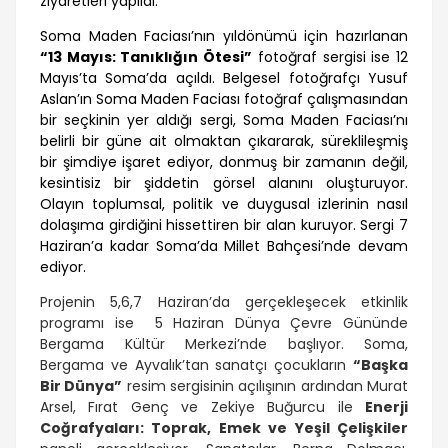
ziyaretleri yapıldı.
Soma Maden Faciası’nın yıldönümü için hazırlanan
“13 Mayıs: Tanıklığın Ötesi”
fotoğraf sergisi ise 12
Mayıs’ta Soma’da açıldı. Belgesel fotoğrafçı Yusuf
Aslan’ın Soma Maden Faciası fotoğraf çalışmasından
bir seçkinin yer aldığı sergi, Soma Maden Faciası’nı
belirli bir güne ait olmaktan çıkararak, süreklileşmiş
bir şimdiye işaret ediyor, donmuş bir zamanın değil,
kesintisiz bir şiddetin görsel alanını oluşturuyor.
Olayın toplumsal, politik ve duygusal izlerinin nasıl
dolaşıma girdiğini hissettiren bir alan kuruyor. Sergi 7
Haziran’a kadar Soma’da Millet Bahçesi’nde devam
ediyor.
Projenin 5,6,7 Haziran’da gerçekleşecek etkinlik
programı ise 5 Haziran Dünya Çevre Gününde
Bergama Kültür Merkezi’nde başlıyor. Soma,
Bergama ve Ayvalık’tan sanatçı çocukların
“Başka
Bir Dünya”
resim sergisinin açılışının ardından Murat
Arsel, Fırat Genç ve Zekiye Buğurcu ile
Enerji
Coğrafyaları: Toprak, Emek ve Yeşil Çelişkiler