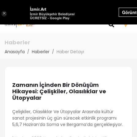
Select Lang
İzmir.Art
Görünt
×
İzmir Büyükşehir Belediyesi
ÜCRETSİZ - Google Play
Haberler
Anasayfa
Haberler
Haber Detayı
Zamanın İçinden Bir Dönüşüm
Hikayesi: Çelişkiler, Olasılıklar ve
Ütopyalar
Çelişkiler, Olasılıklar Ve Ütopyalar Arasında kültür
sanat projesinin üç gün sürecek etkinlik programı
5,6,7 Haziran’da Soma ve Bergama’da gerçekleşiyor.