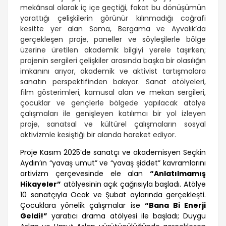
mekânsal olarak iç içe geçtiği, fakat bu dönüşümün
yarattığı çelişkilerin görünür kılınmadığı coğrafi
kesitte yer alan Soma, Bergama ve Ayvalık’da
gerçekleşen proje, paneller ve söyleşilerle bölge
üzerine üretilen akademik bilgiyi yerele taşırken;
projenin sergileri çelişkiler arasında başka bir olasılığın
imkanını arıyor, akademik ve aktivist tartışmalara
sanatın perspektifinden bakıyor. Sanat atölyeleri,
film gösterimleri, kamusal alan ve mekan sergileri,
çocuklar ve gençlerle bölgede yapılacak atölye
çalışmaları ile genişleyen katılımcı bir yol izleyen
proje, sanatsal ve kültürel çalışmaların sosyal
aktivizmle kesiştiği bir alanda hareket ediyor.
Proje Kasım 2025’de sanatçı ve akademisyen Seçkin
Aydın’ın “yavaş umut” ve “yavaş şiddet” kavramlarını
artivizm çerçevesinde ele alan
“Anlatılmamış
Hikayeler”
atölyesinin açık çağrısıyla başladı. Atölye
10 sanatçıyla Ocak ve Şubat aylarında gerçekleşti.
Çocuklara yönelik çalışmalar ise
“Bana Bi Enerji
Geldi!”
yaratıcı drama atölyesi ile başladı; Duygu