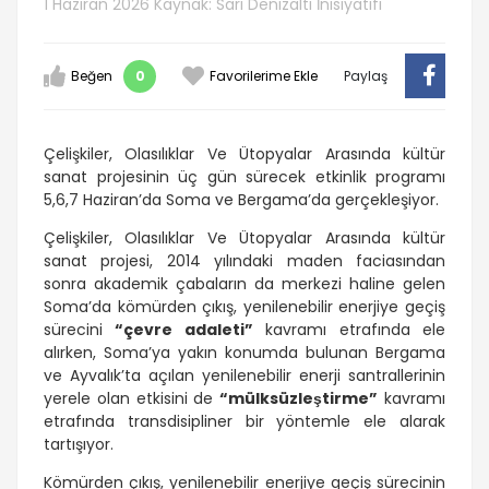
1 Haziran 2026
Kaynak: Sarı Denizaltı İnisiyatifi
Beğen
0
Favorilerime Ekle
Paylaş
Çelişkiler, Olasılıklar Ve Ütopyalar Arasında kültür
sanat projesinin üç gün sürecek etkinlik programı
5,6,7 Haziran’da Soma ve Bergama’da gerçekleşiyor.
Çelişkiler, Olasılıklar Ve Ütopyalar Arasında kültür
sanat projesi, 2014 yılındaki maden faciasından
sonra akademik çabaların da merkezi haline gelen
Soma’da kömürden çıkış, yenilenebilir enerjiye geçiş
sürecini
“çevre adaleti”
kavramı etrafında ele
alırken, Soma’ya yakın konumda bulunan Bergama
ve Ayvalık’ta açılan yenilenebilir enerji santrallerinin
yerele olan etkisini de
“mülksüzleştirme”
kavramı
etrafında transdisipliner bir yöntemle ele alarak
tartışıyor.
Kömürden çıkış, yenilenebilir enerjiye geçiş sürecinin