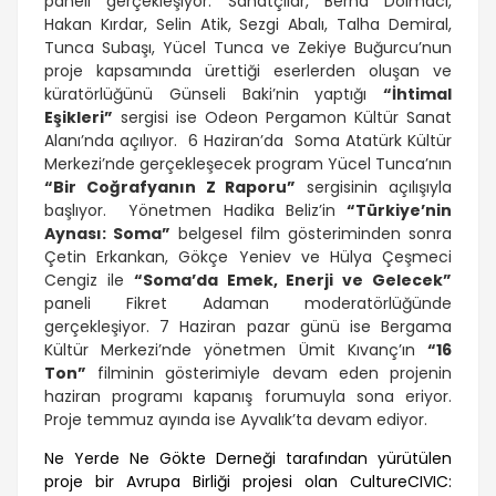
paneli gerçekleşiyor. Sanatçılar, Berna Dolmacı,
Hakan Kırdar, Selin Atik, Sezgi Abalı, Talha Demiral,
Tunca Subaşı, Yücel Tunca ve Zekiye Buğurcu’nun
proje kapsamında ürettiği eserlerden oluşan ve
küratörlüğünü Günseli Baki’nin yaptığı
“İhtimal
Eşikleri”
sergisi ise Odeon Pergamon Kültür Sanat
Alanı’nda açılıyor. 6 Haziran’da Soma Atatürk Kültür
Merkezi’nde gerçekleşecek program Yücel Tunca’nın
“Bir Coğrafyanın Z Raporu”
sergisinin açılışıyla
başlıyor. Yönetmen Hadika Beliz’in
“Türkiye’nin
Aynası: Soma”
belgesel film gösteriminden sonra
Çetin Erkankan, Gökçe Yeniev ve Hülya Çeşmeci
Cengiz ile
“Soma’da Emek, Enerji ve Gelecek”
paneli Fikret Adaman moderatörlüğünde
gerçekleşiyor. 7 Haziran pazar günü ise Bergama
Kültür Merkezi’nde yönetmen Ümit Kıvanç’ın
“16
Ton”
filminin gösterimiyle devam eden projenin
haziran programı kapanış forumuyla sona eriyor.
Proje temmuz ayında ise Ayvalık’ta devam ediyor.
Ne Yerde Ne Gökte Derneği tarafından yürütülen
proje bir Avrupa Birliği projesi olan CultureCIVIC: