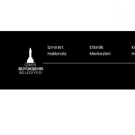
İzmirArt
Etkinlik
K
Hakkında
Merkezleri
H