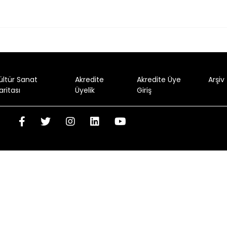
ültür Sanat
Akredite
Akredite Üye
Arşiv
aritası
Üyelik
Giriş