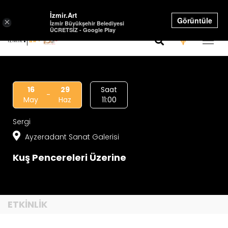
Select Language
▼
İzmir.Art
Görüntüle
×
İzmir Büyükşehir Belediyesi
ÜCRETSİZ - Google Play
16
29
Saat
-
May
Haz
11:00
Sergi
Ayzeradant Sanat Galerisi
Kuş Pencereleri Üzerine
ETKİNLİK