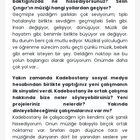
baktığınızda ne hissediyorsunuz? Selin
Çıngır’ın müziği hangi yollardan geçiyor?
Geçmişte yazdığım şarkıları çok seviyorum; tıpkı
hatalarıyla birlikte sevdiğim geçmişteki Selin gibi.
İnsan değişiyor, gelişiyor, dönüşüyor. Müzik de
hayatım gibi; benimle birlikte büyüyor ve değişiyor.
Bu durum beni çok mutlu ediyor. Müzikal yolculuğum
ve öğrenme sürecim zorlu geçti çünkü müzik, bebek
gibi emek isteyen bir şey. Geldiğim noktayı ise bu
yolun başlangıcı olarak görüyorum. Önümde daha
çok yol var...
Yakın zamanda Kadebostany sosyal medya
hesabından birlikte yaptığınız yeni çalışmanın
ilk sinyalini verdi. Kadebostany ile ortak çalışma
hakkında bize neler söyleyebilirsiniz? Yeni
projeleriniz nelerdir? Yakında
dinleyebileceğimiz çalışmalarınız var mı?
Kadebostany ile çalışacağım için kendimi çok şanslı
hissediyorum. Onun müziğe bakışıyla birçok ortak
noktamız var. Sınırları aşan düşünce tarzı ve
müziğinde dünyanın dört bir yanından seslere yer