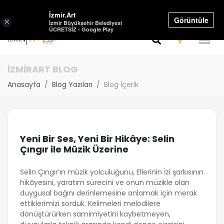
Select Language
▼
İzmir.Art
Görüntüle
×
İzmir Büyükşehir Belediyesi
ÜCRETSİZ - Google Play
İZMİRART BLOG
Anasayfa
Blog Yazıları
Blog İçerik
Yeni Bir Ses, Yeni Bir Hikâye: Selin
Çıngır ile Müzik Üzerine
Selin Çıngır’ın müzik yolculuğunu, Ellerinin İzi şarkısının
hikâyesini, yaratım sürecini ve onun müzikle olan
duygusal bağını derinlemesine anlamak için merak
ettiklerimizi sorduk. Kelimeleri melodilere
dönüştürürken samimiyetini kaybetmeyen,