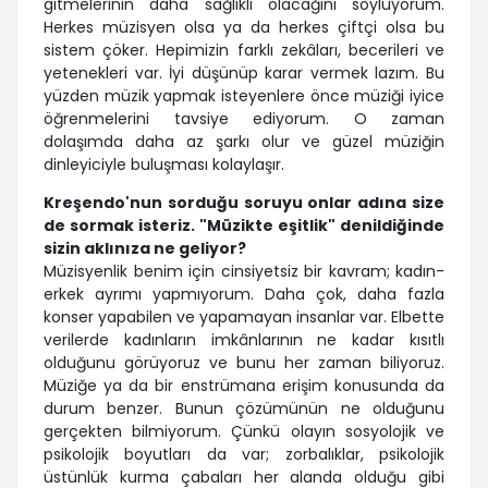
gitmelerinin daha sağlıklı olacağını söylüyorum.
Herkes müzisyen olsa ya da herkes çiftçi olsa bu
sistem çöker. Hepimizin farklı zekâları, becerileri ve
yetenekleri var. İyi düşünüp karar vermek lazım. Bu
yüzden müzik yapmak isteyenlere önce müziği iyice
öğrenmelerini tavsiye ediyorum. O zaman
dolaşımda daha az şarkı olur ve güzel müziğin
dinleyiciyle buluşması kolaylaşır.
Kreşendo'nun sorduğu soruyu onlar adına size
de sormak isteriz. "Müzikte eşitlik" denildiğinde
sizin aklınıza ne geliyor?
Müzisyenlik benim için cinsiyetsiz bir kavram; kadın-
erkek ayrımı yapmıyorum. Daha çok, daha fazla
konser yapabilen ve yapamayan insanlar var. Elbette
verilerde kadınların imkânlarının ne kadar kısıtlı
olduğunu görüyoruz ve bunu her zaman biliyoruz.
Müziğe ya da bir enstrümana erişim konusunda da
durum benzer. Bunun çözümünün ne olduğunu
gerçekten bilmiyorum. Çünkü olayın sosyolojik ve
psikolojik boyutları da var; zorbalıklar, psikolojik
üstünlük kurma çabaları her alanda olduğu gibi