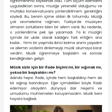
öğretmenimiz sayesinde oldu. Tüm ölçüm adımlarını
uyguladıktan sonra, müziğe yetenekli olduğumu ve
mutlaka konservatuvara yönlendirilmem gerektiğini
söyledi. Bu, benim içime atılan ilk tohumdu. Müziği
çok sevmelerine rağmen, Türkiye’de müzisyen
olmanın zorluklarını bilen bir ailem vardı. Bu nedenle,
o yönlendirme pek işe yaramadı. Ta ki müziğin
içimde bir ukde olarak kaldığını fark ettiğim ana
kadar... Yirmi bir yaşımda ikinci kırılma anımı yaşadım
ve ailemin sözlerini dinlemeyip müzik okumaya karar
verdim. Müzik öğrenmeye başladım ve sonrası
kendiliğinden gelişti.
Müzik sizin için bir ifade biçimi mi, bir sığınak mı,
yoksa bir başkaldırı mı?
Aslında hepsi. İfade, içinde hem başkaldırıyı hem de
bir sığınışı barındırıyor. Eğer içimdekileri böyle ifade
edemiyor olsaydım dünyaya dair neşemi ve
umudumu muhtemelen koruyamazdım. Müzik beni
hayata bağladı.