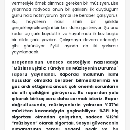
vermesiyle örnek alınması gereken bir müzisyen. Lise
yıllarımda radyoda onun bir şarkısını ilk duyduğum
günü hâlâ hatırlıyorum. Şimdi ise beraber çalışıyoruz.
Bu, hayallerin nasıl sihirli bir şekilde
gerçekleşebileceğini bir kez daha gösteriyor. Şu ana
kadar üç şarkı kaydettik ve hayatımda ilk kez başka
bir dilde şarkı yazdım. Çalışmaya devam edeceğiz
gibi görünüyor. Eylül ayında da iki şarkımız
yayınlanacak.
Kreşendo'nun Unesco desteğiyle hazırladığı
"Müzikte Eşitlik: Türkiye’de Müzisyenin Durumu"
raporu yayınlandı. Raporda malumun ilamı
hususlar olmakla beraber bilmediklerimiz ve
göz ardı ettiğimiz ancak çok önemli sorunların
da altı çizildiğini görüyoruz. Bu rapordan yola
çıkarak birkaç soru daha sormak isteriz. Rapor
doğrultusunda, müzisyenlerin yalnızca %37’si
müzikten kazandığıyla geçinebiliyor. %31’i hiç
sigortası olmadan çalışırken, sadece %12’si
“müzisyen” olarak sigortalı. Sosyal güvencenin
olmamasının temel nedeni nedir ve bu