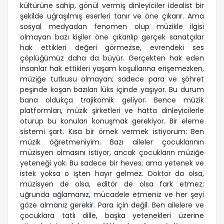
kültürüne sahip, gönül vermiş dinleyiciler idealist bir
şekilde uğraşılmış eserleri tanır ve öne çıkarır. Ama
sosyal medyadan fenomen olup müzikle ilgisi
olmayan bazı kişiler öne çıkarılıp gerçek sanatçılar
hak ettikleri değeri görmezse, evrendeki ses
çöplüğümüz daha da büyür. Gerçekten hak eden
insanlar hak ettikleri yaşam koşullarına erişemezken,
müziğe tutkusu olmayan; sadece para ve şöhret
peşinde koşan bazıları lüks içinde yaşıyor. Bu durum
bana oldukça trajikomik geliyor. Bence müzik
platformları, müzik şirketleri ve hatta dinleyicilerle
oturup bu konuları konuşmak gerekiyor. Bir eleme
sistemi şart. Kısa bir örnek vermek istiyorum: Ben
müzik öğretmeniyim. Bazı aileler çocuklarının
müzisyen olmasını istiyor, ancak çocukların müziğe
yeteneği yok. Bu sadece bir heves; ama yetenek ve
istek yoksa o işten hayır gelmez. Doktor da olsa,
müzisyen de olsa, editör de olsa fark etmez;
uğrunda ağlamanız, mücadele etmeniz ve her şeyi
göze almanız gerekir. Para için değil. Ben ailelere ve
çocuklara tatlı dille, başka yetenekleri üzerine