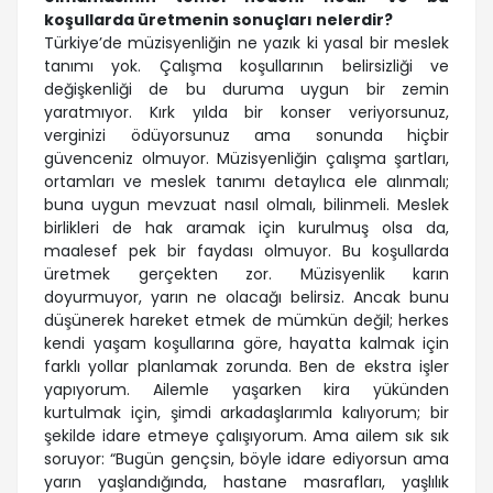
koşullarda üretmenin sonuçları nelerdir?
Türkiye’de müzisyenliğin ne yazık ki yasal bir meslek
tanımı yok. Çalışma koşullarının belirsizliği ve
değişkenliği de bu duruma uygun bir zemin
yaratmıyor. Kırk yılda bir konser veriyorsunuz,
verginizi ödüyorsunuz ama sonunda hiçbir
güvenceniz olmuyor. Müzisyenliğin çalışma şartları,
ortamları ve meslek tanımı detaylıca ele alınmalı;
buna uygun mevzuat nasıl olmalı, bilinmeli. Meslek
birlikleri de hak aramak için kurulmuş olsa da,
maalesef pek bir faydası olmuyor. Bu koşullarda
üretmek gerçekten zor. Müzisyenlik karın
doyurmuyor, yarın ne olacağı belirsiz. Ancak bunu
düşünerek hareket etmek de mümkün değil; herkes
kendi yaşam koşullarına göre, hayatta kalmak için
farklı yollar planlamak zorunda. Ben de ekstra işler
yapıyorum. Ailemle yaşarken kira yükünden
kurtulmak için, şimdi arkadaşlarımla kalıyorum; bir
şekilde idare etmeye çalışıyorum. Ama ailem sık sık
soruyor: “Bugün gençsin, böyle idare ediyorsun ama
yarın yaşlandığında, hastane masrafları, yaşlılık