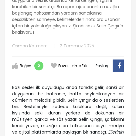
duygularla teknik arasında kendi denge çizgisini
kurabilen bir sanatçı. Bu röportajda onunla müziğin
başlangıç noktasından yaratım sancılarına,
sessizlikten sahneye, kelimelerden notalara uzanan
içten bir yolculuğa çıkıyoruz. Şimdi sözü Selin Çıngır’a
bırakıyoruz.
Osman Katmerci
2 Temmuz 2025
Beğen
2
Favorilerime Ekle
Paylaş
Bazı sesler ilk duyulduğu anda tanıdık gelir; sanki bir
duygunun, bir hatıranın, hatta söylenilmeyen bir
cümlenin melodisi gibidir. Selin Çıngır da o seslerden
biri. Besteleriyle sadece kulaklara değil, kalbin
kıyısında saklı duran yerlere de dokunan bir
müzisyen. Şarkıcı ve söz yazarı Selin Çıngır, şarkılarını
kendi yazan, müziğe olan tutkusunu sosyal medya
ve dijital platformlarda paylaşan bir sanatçı
. Ellerinin