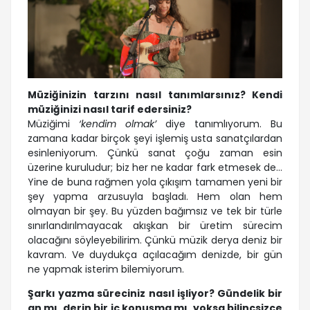
Müziğinizin tarzını nasıl tanımlarsınız? Kendi
müziğinizi nasıl tarif edersiniz?
Müziğimi
‘kendim olmak’
diye tanımlıyorum. Bu
zamana kadar birçok şeyi işlemiş usta sanatçılardan
esinleniyorum. Çünkü sanat çoğu zaman esin
üzerine kuruludur; biz her ne kadar fark etmesek de…
Yine de buna rağmen yola çıkışım tamamen yeni bir
şey yapma arzusuyla başladı. Hem olan hem
olmayan bir şey. Bu yüzden bağımsız ve tek bir türle
sınırlandırılmayacak akışkan bir üretim sürecim
olacağını söyleyebilirim. Çünkü müzik derya deniz bir
kavram. Ve duydukça açılacağım denizde, bir gün
ne yapmak isterim bilemiyorum.
Şarkı yazma süreciniz nasıl işliyor? Gündelik bir
an mı, derin bir iç konuşma mı, yoksa bilinçsizce