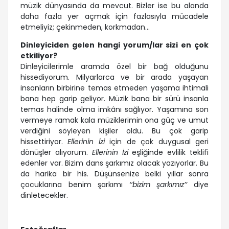
müzik dünyasında da mevcut. Bizler ise bu alanda
daha fazla yer açmak için fazlasıyla mücadele
etmeliyiz; çekinmeden, korkmadan…
Dinleyiciden gelen hangi yorum/lar sizi en çok
etkiliyor?
Dinleyicilerimle aramda özel bir bağ olduğunu
hissediyorum. Milyarlarca ve bir arada yaşayan
insanların birbirine temas etmeden yaşama ihtimali
bana hep garip geliyor. Müzik bana bir sürü insanla
temas halinde olma imkânı sağlıyor. Yaşamına son
vermeye ramak kala müziklerimin ona güç ve umut
verdiğini söyleyen kişiler oldu. Bu çok garip
hissettiriyor.
Ellerinin İzi
için de çok duygusal geri
dönüşler alıyorum.
Ellerinin İzi
eşliğinde evlilik teklifi
edenler var. Bizim dans şarkımız olacak yazıyorlar. Bu
da harika bir his. Düşünsenize belki yıllar sonra
çocuklarına benim şarkımı
‘‘bizim şarkımız’’
diye
dinletecekler.