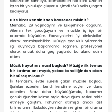
sessizlikten sahneye, kelimelerden notalara uzanan
içten bir yolculuğa çıkıyoruz. Şimdi sözü Selin Çıngır’a
bırakıyoruz.
Bize biraz kendinizden bahseder misiniz?
Merhaba, 29 yaşındayım ve Eskişehir’de doğdum.
Ailemin tek çocuğuyum ve müzikle iç içe bir
ortamda büyüdüm. Ebeveynlerimi ‘iyi dinleyiciler’
olarak tanımlayabilirim. Müziğe çocukluk yıllarımda
ilgi duymaya başlamama rağmen, profesyonel
olarak ancak daha geç yaşlarda bu alana adım
attım.
Müzik hayatınız nasıl başladı? Müziğe ilk temas
bir kırılma anı mıydı, yoksa kendiliğinden akan
bir süreç mi oldu?
İlk temasım, evde sürekli çalan müzikle başladı.
Şarkıları ezberler, kendi kendime söyler ve dans
ederdim. Biraz daha büyüdüğümde, babamın
çocukluğundan kalma orgla duyduğum sesleri taklit
etmeye çalıştım. Tohumlar atılmıştı, ancak asıl
kırılma anım ilkokuldayken dersimize giren bir drama