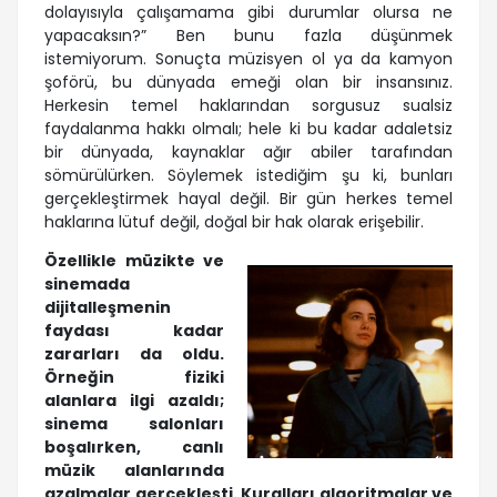
dolayısıyla çalışamama gibi durumlar olursa ne
yapacaksın?” Ben bunu fazla düşünmek
istemiyorum. Sonuçta müzisyen ol ya da kamyon
şoförü, bu dünyada emeği olan bir insansınız.
Herkesin temel haklarından sorgusuz sualsiz
faydalanma hakkı olmalı; hele ki bu kadar adaletsiz
bir dünyada, kaynaklar ağır abiler tarafından
sömürülürken. Söylemek istediğim şu ki, bunları
gerçekleştirmek hayal değil. Bir gün herkes temel
haklarına lütuf değil, doğal bir hak olarak erişebilir.
Özellikle müzikte ve
sinemada
dijitalleşmenin
faydası kadar
zararları da oldu.
Örneğin fiziki
alanlara ilgi azaldı;
sinema salonları
boşalırken, canlı
müzik alanlarında
azalmalar gerçekleşti. Kuralları algoritmalar ve