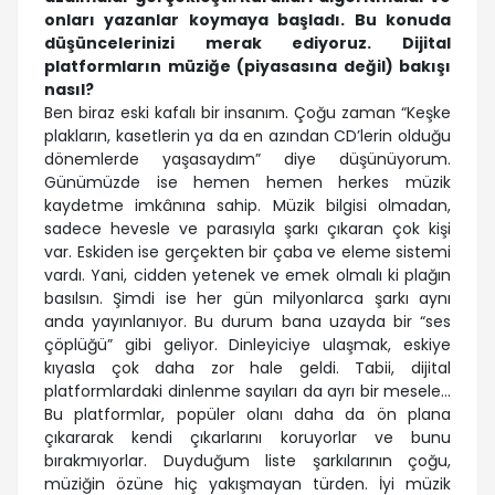
onları yazanlar koymaya başladı. Bu konuda
düşüncelerinizi merak ediyoruz. Dijital
platformların müziğe (piyasasına değil) bakışı
nasıl?
Ben biraz eski kafalı bir insanım. Çoğu zaman “Keşke
plakların, kasetlerin ya da en azından CD’lerin olduğu
dönemlerde yaşasaydım” diye düşünüyorum.
Günümüzde ise hemen hemen herkes müzik
kaydetme imkânına sahip. Müzik bilgisi olmadan,
sadece hevesle ve parasıyla şarkı çıkaran çok kişi
var. Eskiden ise gerçekten bir çaba ve eleme sistemi
vardı. Yani, cidden yetenek ve emek olmalı ki plağın
basılsın. Şimdi ise her gün milyonlarca şarkı aynı
anda yayınlanıyor. Bu durum bana uzayda bir “ses
çöplüğü” gibi geliyor. Dinleyiciye ulaşmak, eskiye
kıyasla çok daha zor hale geldi. Tabii, dijital
platformlardaki dinlenme sayıları da ayrı bir mesele...
Bu platformlar, popüler olanı daha da ön plana
çıkararak kendi çıkarlarını koruyorlar ve bunu
bırakmıyorlar. Duyduğum liste şarkılarının çoğu,
müziğin özüne hiç yakışmayan türden. İyi müzik