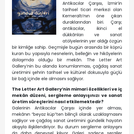
Antikacılar Çarşısı, İzmir’in
tarihsel ticari merkezi olan
Kemeraltı’nın öne çıkan
duraklarından biri. Çarşı;
antikacılar, ikinci el
dükkânları ve sanat
atölyelerinin yer aldığı özgün
bir kimliğe sahip. Geçmişle bugün arasında bir köprü
kuran bu yapısıyla nesnelerin, belleğin ve hikâyelerin
dolaşımda olduğu bir mekân. The Letter Art
Gallery’nin bu alanda konumlanması, çağdaş sanat
üretimini şehrin tarihsel ve kültürel dokusuyla güçlü
bir bağ içinde ele almasını sağlıyor.
The Letter Art Gallery’nin mimari özellikleri ve iç
mekân düzeni, sergileme anlayışınızı ve sanat
üretim süreçlerini nasıl etkilemektedir?
Galerinin Antikacılar Çarşısı içinde yer alması,
mekânın “beyaz küp”ten bilinçli olarak uzaklaşmasını
sağlıyor ve çağdaş sanat üretimini gündelik hayatın
akışıyla ilişkilendiriyor. Bu durum sergileme anlayışını
da daha deneysel kılıyor. Galeri, sadece sergiler