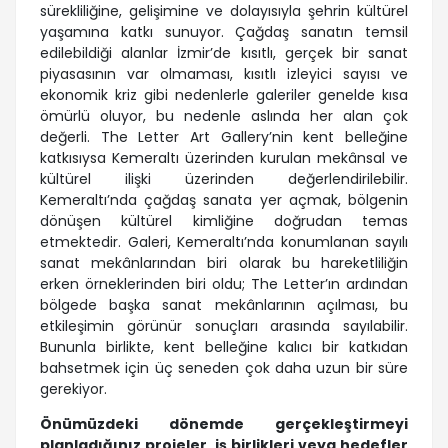
sürekliliğine, gelişimine ve dolayısıyla şehrin kültürel
yaşamına katkı sunuyor. Çağdaş sanatın temsil
edilebildiği alanlar İzmir’de kısıtlı, gerçek bir sanat
piyasasının var olmaması, kısıtlı izleyici sayısı ve
ekonomik kriz gibi nedenlerle galeriler genelde kısa
ömürlü oluyor, bu nedenle aslında her alan çok
değerli. The Letter Art Gallery’nin kent belleğine
katkısıysa Kemeraltı üzerinden kurulan mekânsal ve
kültürel ilişki üzerinden değerlendirilebilir.
Kemeraltı’nda çağdaş sanata yer açmak, bölgenin
dönüşen kültürel kimliğine doğrudan temas
etmektedir. Galeri, Kemeraltı’nda konumlanan sayılı
sanat mekânlarından biri olarak bu hareketliliğin
erken örneklerinden biri oldu; The Letter’ın ardından
bölgede başka sanat mekânlarının açılması, bu
etkileşimin görünür sonuçları arasında sayılabilir.
Bununla birlikte, kent belleğine kalıcı bir katkıdan
bahsetmek için üç seneden çok daha uzun bir süre
gerekiyor.
Önümüzdeki dönemde gerçekleştirmeyi
planladığınız projeler, iş birlikleri veya hedefler