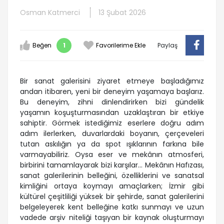
Osman Katmerci
13 Şubat 2026
Beğen
1
Favorilerime Ekle
Paylaş
Bir sanat galerisini ziyaret etmeye başladığımız
andan itibaren, yeni bir deneyim yaşamaya başlarız.
Bu deneyim, zihni dinlendirirken bizi gündelik
yaşamın koşuşturmasından uzaklaştıran bir etkiye
sahiptir. Görmek istediğimiz eserlere doğru adım
adım ilerlerken, duvarlardaki boyanın, çerçeveleri
tutan askılığın ya da spot ışıklarının farkına bile
varmayabiliriz. Oysa eser ve mekânın atmosferi,
birbirini tamamlayarak bizi karşılar… Mekânın Hafızası,
sanat galerilerinin belleğini, özelliklerini ve sanatsal
kimliğini ortaya koymayı amaçlarken; İzmir gibi
kültürel çeşitliliği yüksek bir şehirde, sanat galerilerini
belgeleyerek kent belleğine katkı sunmayı ve uzun
vadede arşiv niteliği taşıyan bir kaynak oluşturmayı