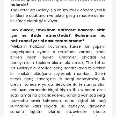
nelerdir?
The Letter Art Gallery için önümüzdeki dönem yeni iş
birliklerine odaklanan ve tekrar gezgin modele dönen
bir süreç olarak gözüküyor.
Son olarak, “mekânın hafızası” kavramı sizin
için ne ifade etmektedir? Galerinizin bu
hafızadaki yerini nasıl tanımlarsınız?
“Mekânın hafızası” kavramını, fiziksel bir yapının
geçmişinden ziyade, o mekânda zaman içinde
biriken insan ilişkileri, üretimler, anlatılar ve
deneyimlerin toplamı olarak ele alırsak; The Letter
Art Gallery’nin, özellikle genç sanatçılarda iz bırakan
bir mekân olduğunu söylemek mümkün. Galeri,
birçok genç sanatçının ilk sergi deneyimine, ilk
üretim sürecine ya da izleyiciyle ilk temasına alan
açtı. Aynı zamanda birçok kişinin ilk kez sanat eseri
satın almasına aracılık ederek, sanatla yalnızca sergi
gezmekle sınırlı kalmayan, daha kişisel bir bağ
kurmasına katkı sağladı. Bu deneyim, izleyicinin
sanatla ilişkisini izleme düzeyinden çıkarıp,