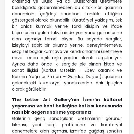
arasında ve ulusal ya da uluslararası üretimlere
bakıldığında gözlemlenebilen bu ortaklıklar, galerinin
döneminin çağdaş sanatına tanıklık ettiğinin
göstergesi olarak okunabilir. Küratöryel yaklaşım, tek
bir anlatı kurmak yerine farklı disiplin ve ifade
biçimlerinin galeri takviminde yan yana gelmelerine
alan açmayı temel alıyor. Bu sayede sergiler,
izleyiciyi sabit bir okuma yerine, deneyimlemeye,
sezgisel bağlar kurmaya ve kendi anlamını üretmeye
davet eden açık uçlu yapılar olarak kurgulanıyor.
Ayrıca daha önce iki sergide ele alınan kitap ve
sanat ilişkisi (Korkut Öztekin – Epey Karanlık ve
Nermin Yağmur Erman – Gündüz Düşleri), galerinin
gelecekteki küratoryal yönelimlerine dair ipuçları
olarak görülebilir.
The Letter Art Gallery’nin İzmir’in kültürel
yaşamına ve kent belleğine katkısı konusunda
nasıl bir değerlendirme yaparsınız
Galerinin genç sanatçıların üretimlerini görünür
kılması, yeni sergi pratiklerine ve küratoryal
denemelere alan açması, İzmir’de çağdaş sanatın