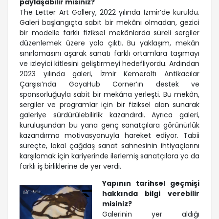
paylaşabilir misiniz?
The Letter Art Gallery, 2022 yılında İzmir’de kuruldu.
Galeri başlangıçta sabit bir mekânı olmadan, gezici
bir modelle farklı fiziksel mekânlarda süreli sergiler
düzenlemek üzere yola çıktı. Bu yaklaşım, mekân
sınırlamasını aşarak sanatı farklı ortamlara taşımayı
ve izleyici kitlesini geliştirmeyi hedefliyordu. Ardından
2023 yılında galeri, İzmir Kemeraltı Antikacılar
Çarşısı’nda GoyaHub Corner’ın destek ve
sponsorluğuyla sabit bir mekâna yerleşti. Bu mekân,
sergiler ve programlar için bir fiziksel alan sunarak
galeriye sürdürülebilirlik kazandırdı. Ayrıca galeri,
kuruluşundan bu yana genç sanatçılara görünürlük
kazandırma motivasyonuyla hareket ediyor. Tabii
süreçte, lokal çağdaş sanat sahnesinin ihtiyaçlarını
karşılamak için kariyerinde ilerlemiş sanatçılara ya da
farklı iş birliklerine de yer verdi.
Yapının tarihsel geçmişi
hakkında bilgi verebilir
misiniz?
Galerinin yer aldığı